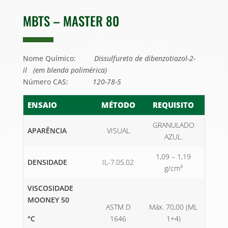
MBTS – MASTER 80
Nome Químico:
Dissulfureto de dibenzotiazol-2-
il (em blenda polimérica)
Número CAS:
120-78-5
ENSAIO
MÉTODO
REQUISITO
GRANULADO
APARÊNCIA
VISUAL
AZUL.
1,09 – 1,19
DENSIDADE
IL-7.05.02
g/cm³
VISCOSIDADE
MOONEY 50
ASTM D
Máx. 70,00 (ML
°C
1646
1+4)