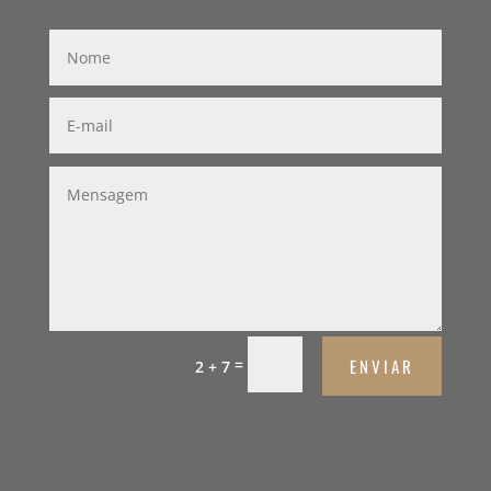
ENVIAR
=
2 + 7