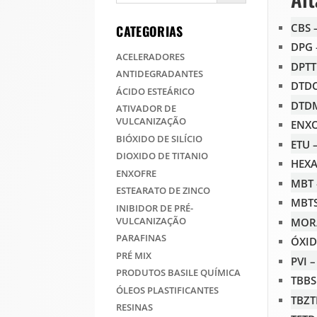
CBS 
CATEGORIAS
DPG 
ACELERADORES
DPTT
ANTIDEGRADANTES
DTDC
ÁCIDO ESTEÁRICO
DTDM
ATIVADOR DE
VULCANIZAÇÃO
ENXO
BIÓXIDO DE SILÍCIO
ETU 
DIOXIDO DE TITANIO
HEXA
ENXOFRE
MBT 
ESTEARATO DE ZINCO
MBTS
INIBIDOR DE PRÉ-
VULCANIZAÇÃO
MOR/
PARAFINAS
ÓXID
PRÉ MIX
PVI 
PRODUTOS BASILE QUÍMICA
TBBS
ÓLEOS PLASTIFICANTES
TBZT
RESINAS