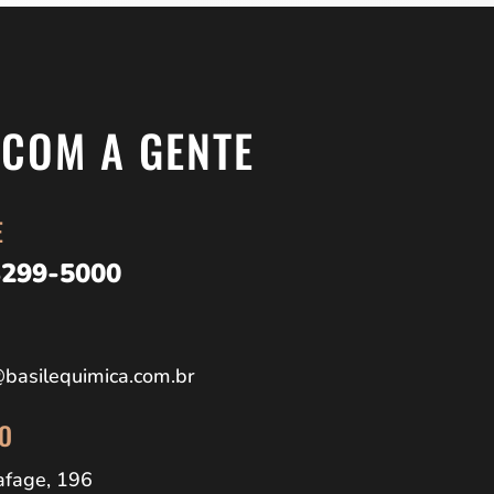
 COM A GENTE
E
3299-5000
basilequimica.com.br
O
Lafage, 196