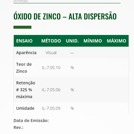
DISPERSÃO
ÓXIDO DE ZINCO – ALTA DISPERSÃO
ENSAIO
MÉTODO
UNID.
MÍNIMO
MÁXIMO
Aparência
Visual
—
Teor de
IL-7.05.10
%
Zinco
Retenção
# 325 %
IL-7.05.06
%
máxima
Umidade
IL-7.05.09
%
Data de Emissão:
Rev.: