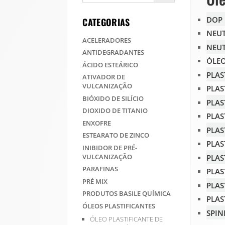
DOP
CATEGORIAS
NEUT
ACELERADORES
NEU
ANTIDEGRADANTES
ÓLEO
ÁCIDO ESTEÁRICO
PLAS
ATIVADOR DE
VULCANIZAÇÃO
PLAS
BIÓXIDO DE SILÍCIO
PLAS
DIOXIDO DE TITANIO
PLAS
ENXOFRE
PLAS
ESTEARATO DE ZINCO
PLAS
INIBIDOR DE PRÉ-
VULCANIZAÇÃO
PLAS
PARAFINAS
PLAS
PRÉ MIX
PLAS
PRODUTOS BASILE QUÍMICA
PLAS
ÓLEOS PLASTIFICANTES
SPIN
ÓLEO PLASTIFICANTE DE