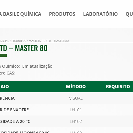
A BASILE QUÍMICA
PRODUTOS
LABORATÓRIO
QU
INICIAL
/
PRODUTOS
/
MASTER
/ TBZTD – MASTER 80
TD – MASTER 80
 Químico: Em atualização
ro CAS:
SAIO
MÉTODO
REQUISITO
RÊNCIA
VISUAL
R DE ENXOFRE
LH101
SIDADE A 20 °C
LH102
COSIDADE MOONEY 50 °C
LH103