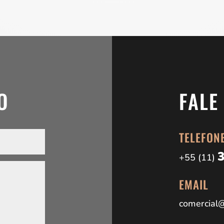
O
FALE
TELEFON
+55 (11)
EMAIL
comercial@