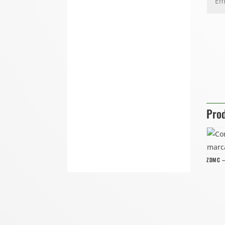
Prod
ZDMC –