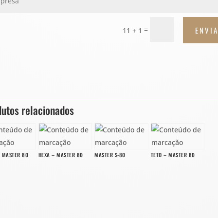
ENVI
=
11 + 1
utos relacionados
 MASTER 80
HEXA – MASTER 80
MASTER S-80
TETD – MASTER 80