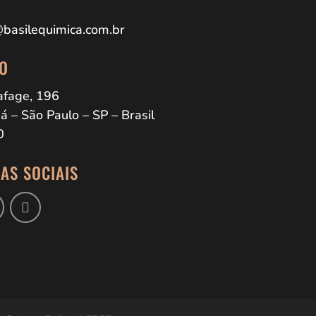
basilequimica.com.br
O
Lafage, 196
á – São Paulo – SP – Brasil
0
AS SOCIAIS