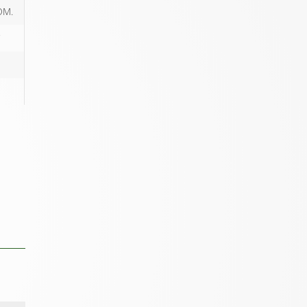
OM.
C