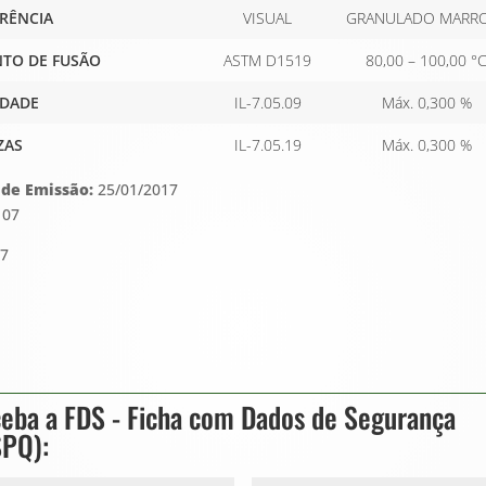
RÊNCIA
VISUAL
GRANULADO MARR
TO DE FUSÃO
ASTM D1519
80,00 – 100,00 °
DADE
IL-7.05.09
Máx. 0,300 %
ZAS
IL-7.05.19
Máx. 0,300 %
 de Emissão:
25/01/2017
:
07
17
eba a FDS - Ficha com Dados de Segurança
SPQ):