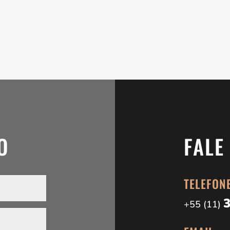
O
FALE
TELEFON
+55 (11)