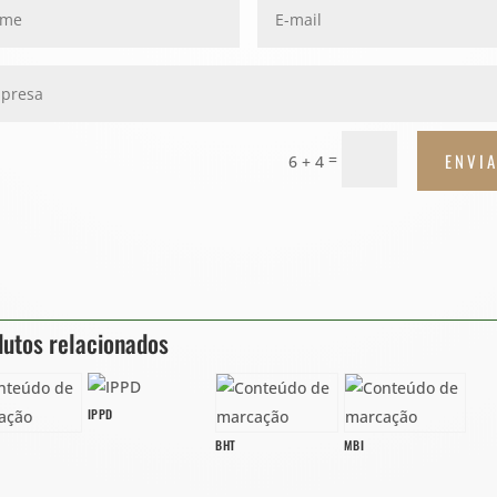
ENVI
=
6 + 4
utos relacionados
IPPD
BHT
MBI