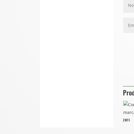
Prod
ZMTI