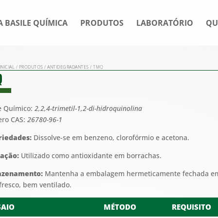
A BASILE QUÍMICA
PRODUTOS
LABORATÓRIO
QU
INICIAL
/
PRODUTOS
/
ANTIDEGRADANTES
/ TMQ
Q
 Químico:
2,2,4-trimetil-1,2-di-hidroquinolina
ro CAS:
26780-96-1
riedades:
Dissolve-se em benzeno, clorofórmio e acetona.
cação:
Utilizado como antioxidante em borrachas.
azenamento:
Mantenha a embalagem hermeticamente fechada e
 fresco, bem ventilado.
SAIO
MÉTODO
REQUISITO