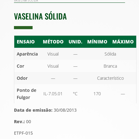
VASELINA SÓLIDA
VASELINA SÓLIDA
ENSAIO
MÉTODO
UNID.
MÍNIMO
MÁXIMO
Aparência
Visual
—
Sólida
Cor
Visual
—
Branca
Odor
—
—
Característico
Ponto de
IL-7.05.01
°C
170
—
Fulgor
Data
de
emissão:
30/08/2013
Rev.:
00
ETPF-015