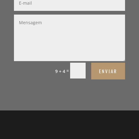
ENVIAR
=
9 + 4